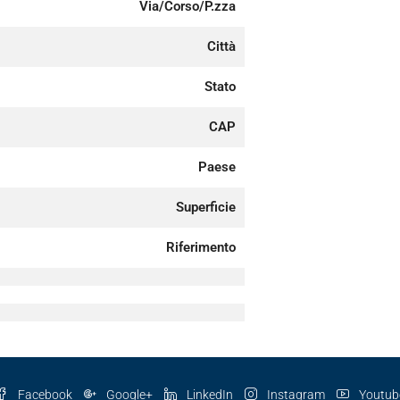
Via/Corso/P.zza
Città
Stato
CAP
Paese
Superficie
Riferimento
Facebook
Google+
LinkedIn
Instagram
Youtub