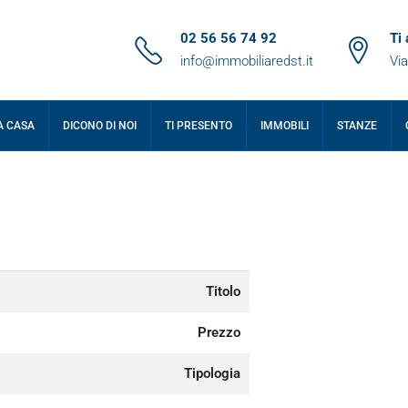
02 56 56 74 92
Ti
info@immobiliaredst.it
Via
A CASA
DICONO DI NOI
TI PRESENTO
IMMOBILI
STANZE
Titolo
Prezzo
Tipologia