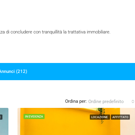
a di concludere con tranquillità la trattativa immobiliare.
Annunci (212)
Ordina per:
Ordine predefinito
IN EVIDENZA
E
LOCAZIONE
AFFITTATO