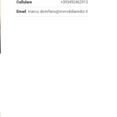
Cellulare
+393492462913
Email
marco.distefano@immobiliaredst.it