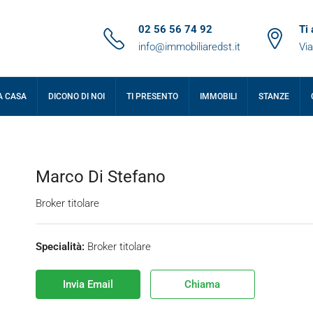
02 56 56 74 92
Ti
info@immobiliaredst.it
Via
A CASA
DICONO DI NOI
TI PRESENTO
IMMOBILI
STANZE
Marco Di Stefano
Broker titolare
Specialità:
Broker titolare
Invia Email
Chiama