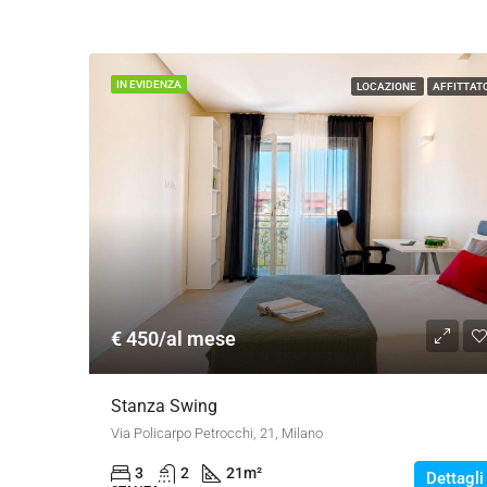
IN EVIDENZA
LOCAZIONE
AFFITTAT
€ 450/al mese
Stanza Swing
Via Policarpo Petrocchi, 21, Milano
3
2
21
m²
Dettagli