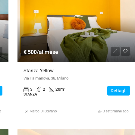
€ 500/al mese
Stanza Yellow
Via Palmanova, 38, Milano
3
2
20
m²
Dettagli
STANZA
o
Marco Di Stefano
3 settimane ago