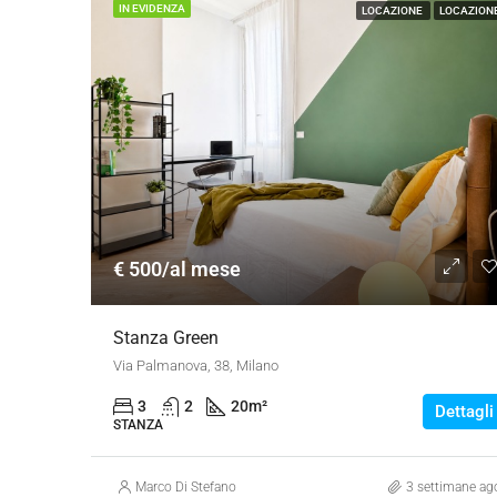
IN EVIDENZA
LOCAZIONE
LOCAZION
€ 500/al mese
Stanza Green
Via Palmanova, 38, Milano
3
2
20
m²
Dettagli
STANZA
Marco Di Stefano
3 settimane ag