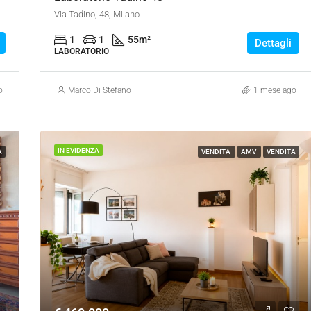
Via Tadino, 48, Milano
1
1
55
m²
Dettagli
LABORATORIO
o
Marco Di Stefano
1 mese ago
IN EVIDENZA
A
VENDITA
AMV
VENDITA