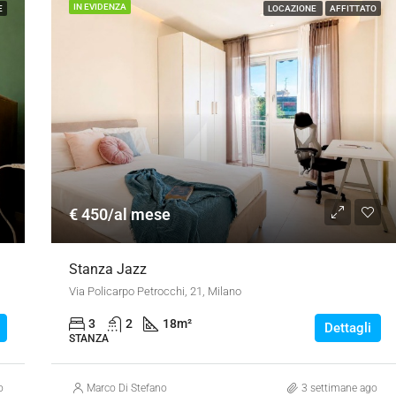
IN EVIDENZA
E
LOCAZIONE
AFFITTATO
€ 450/al mese
Stanza Jazz
Via Policarpo Petrocchi, 21, Milano
3
2
18
m²
Dettagli
STANZA
o
Marco Di Stefano
3 settimane ago