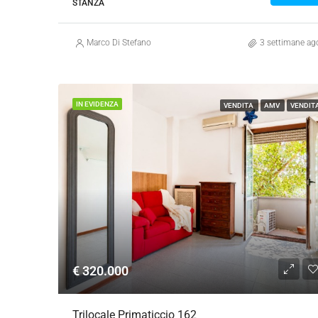
STANZA
Marco Di Stefano
3 settimane ag
IN EVIDENZA
VENDITA
AMV
VENDIT
€ 320.000
Trilocale Primaticcio 162