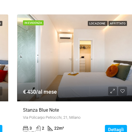
IN EVIDENZA
O
LOCAZIONE
AFFITTATO
€ 450/al mese
Stanza Blue Note
Via Policarpo Petrocchi, 21, Milano
3
2
22
m²
Dettagli