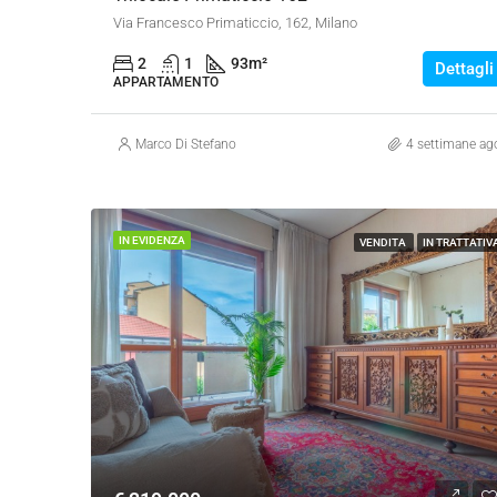
Via Francesco Primaticcio, 162, Milano
2
1
93
m²
Dettagli
APPARTAMENTO
Marco Di Stefano
4 settimane ag
IN EVIDENZA
VENDITA
IN TRATTATIV