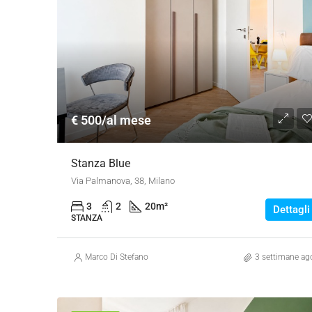
€ 500/al mese
Stanza Blue
Via Palmanova, 38, Milano
3
2
20
m²
Dettagli
STANZA
Marco Di Stefano
3 settimane ag