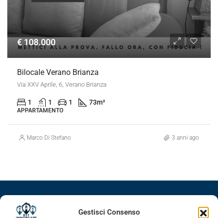
€ 108.000
Bilocale Verano Brianza
Via XXV Aprile, 6, Verano Brianza
1
1
1
73
m²
APPARTAMENTO
Marco Di Stefano
3 anni ago
Facebook
Google+
LinkedIn
Instagram
Gestisci Consenso
Youtube