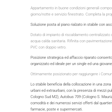
Appartamento in buone condizioni generali compo
giorno/notte e servizio finestrato. Completa la prop
Soluzione posta al piano rialzato in stabile con asc
Dotato di impianto di riscaldamento centralizzato
acqua calda sanitaria. Rifinita con pavimentazion
PVC con doppio vetro.
Posizione strategica ed affaccio riparato consent
organizzato ed ideale per un single ed una giovane
Ottimamente posizionato per raggiungere i Comuni 
Lo stabile beneficia della collocazione in una zona 
urbani ed extraurbani, con la presenza di mezzi p
Cologno Sud M2), Autobus 709 (Cologno S. Maurizio
comodità e dei numerosi servizi offerti dal quartiere
farmacie, poste e supermercati.