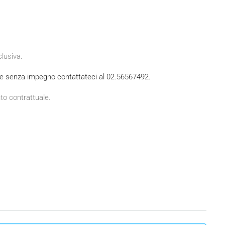
clusiva.
ile senza impegno contattateci al 02.56567492.
nto contrattuale.