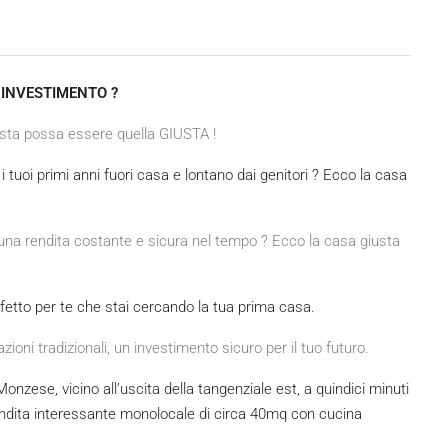
INVESTIMENTO ?
sta possa essere quella GIUSTA !
 tuoi primi anni fuori casa e lontano dai genitori ? Ecco la casa
e una rendita costante e sicura nel tempo ? Ecco la casa giusta
fetto per te che stai cercando la tua prima casa.
zioni tradizionali, un investimento sicuro per il tuo futuro.
onzese, vicino all’uscita della tangenziale est, a quindici minuti
endita interessante monolocale di circa 40mq con cucina