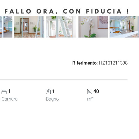
Riferimento:
HZ101211398
1
1
40
Camera
Bagno
m²