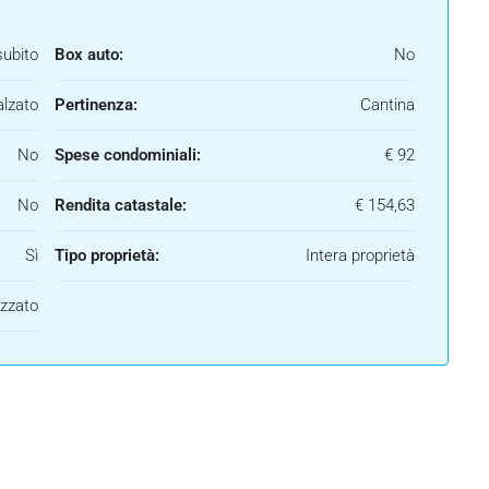
subito
Box auto:
No
alzato
Pertinenza:
Cantina
No
Spese condominiali:
€ 92
No
Rendita catastale:
€ 154,63
Sì
Tipo proprietà:
Intera proprietà
izzato