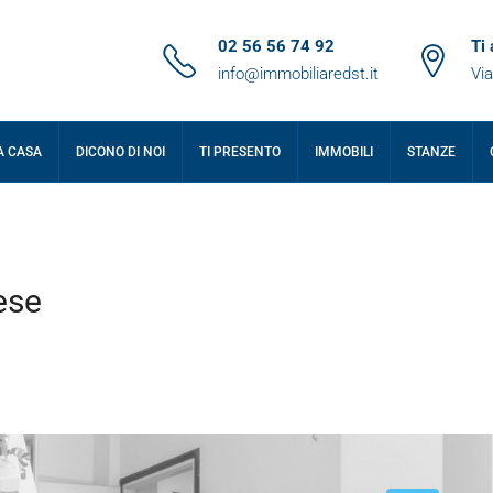
02 56 56 74 92
Ti
info@immobiliaredst.it
Via
A CASA
DICONO DI NOI
TI PRESENTO
IMMOBILI
STANZE
ese