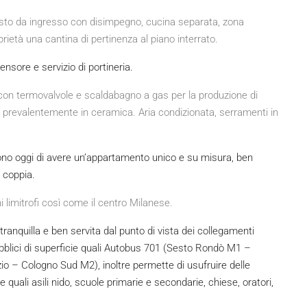
sto da ingresso con disimpegno, cucina separata, zona
rietà una cantina di pertinenza al piano interrato.
ensore e servizio di portineria.
 con termovalvole e scaldabagno a gas per la produzione di
e prevalentemente in ceramica. Aria condizionata, serramenti in
ono oggi di avere un’appartamento unico e su misura, ben
 coppia.
limitrofi così come il centro Milanese.
tranquilla e ben servita dal punto di vista dei collegamenti
ubblici di superficie quali Autobus 701 (Sesto Rondò M1 –
 – Cologno Sud M2), inoltre permette di usufruire delle
 quali asili nido, scuole primarie e secondarie, chiese, oratori,