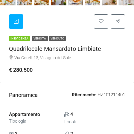
IN EVIDENZA
VENDITA
VENDUTO
Quadrilocale Mansardato Limbiate
Via Corelli 13, Villaggio del Sole
€ 280.500
Panoramica
Riferimento:
HZ101211401
Appartamento
4
Tipologia
Locali
3
2