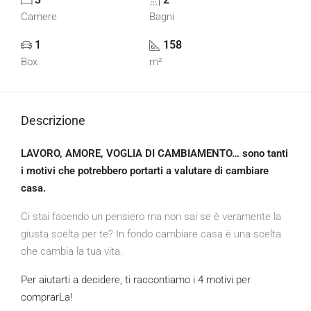
Camere
Bagni
1
158
Box
m²
Descrizione
LAVORO, AMORE, VOGLIA DI CAMBIAMENTO… sono tanti
i motivi che potrebbero portarti a valutare di cambiare
casa.
Ci stai facendo un pensiero ma non sai se è veramente la
giusta scelta per te? In fondo cambiare casa è una scelta
che cambia la tua vita.
Per aiutarti a decidere, ti raccontiamo i 4 motivi per
comprarLa!