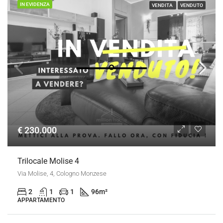
IN EVIDENZA
VENDITA
VENDUTO
€ 230.000
Trilocale Molise 4
Via Molise, 4, Cologno Monzese
2
1
1
96
m²
APPARTAMENTO