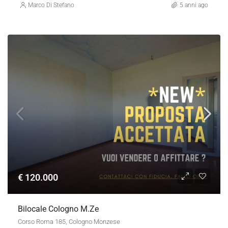
Marco Di Stefano
5 anni ago
€ 120.000
Bilocale Cologno M.ze
Corso Roma 185, Cologno Monzese