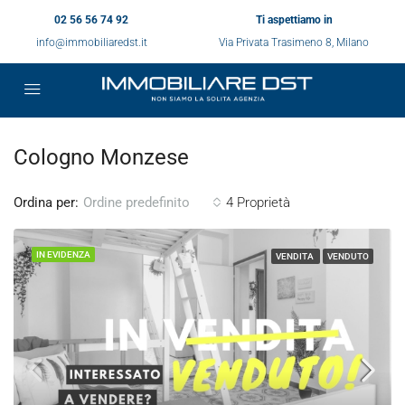
02 56 56 74 92
Ti aspettiamo in
info@immobiliaredst.it
Via Privata Trasimeno 8, Milano
Cologno Monzese
Ordina per:
4 Proprietà
Ordine predefinito
IN EVIDENZA
VENDITA
VENDUTO