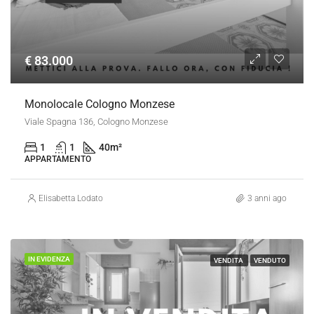
€ 83.000
Monolocale Cologno Monzese
Viale Spagna 136, Cologno Monzese
1
1
40
m²
APPARTAMENTO
Elisabetta Lodato
3 anni ago
IN EVIDENZA
VENDITA
VENDUTO