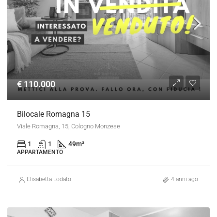
€ 110.000
Bilocale Romagna 15
Viale Romagna, 15, Cologno Monzese
1
1
49
m²
APPARTAMENTO
Elisabetta Lodato
4 anni ago