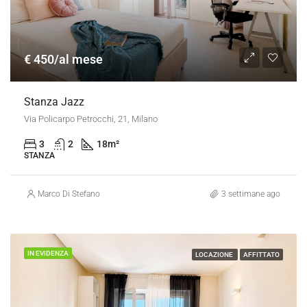
€ 450/al mese
Stanza Jazz
Via Policarpo Petrocchi, 21, Milano
3
2
18
m²
STANZA
Marco Di Stefano
3 settimane ago
IN EVIDENZA
LOCAZIONE
AFFITTATO