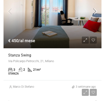
€ 450/al mese
Stanza Swing
Via Policarpo Petrocchi, 21, Milano
3
2
21
m²
STANZA
Marco Di Stefano
3 settimane ago
€ 450/al mese