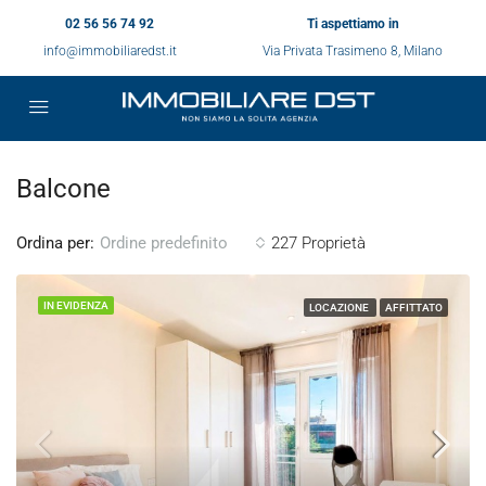
02 56 56 74 92
Ti aspettiamo in
info@immobiliaredst.it
Via Privata Trasimeno 8, Milano
Balcone
Ordina per:
227 Proprietà
Ordine predefinito
IN EVIDENZA
LOCAZIONE
AFFITTATO