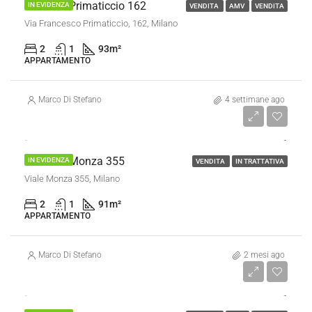
Trilocale Primaticcio 162
IN EVIDENZA
VENDITA
AMV
VENDITA
Via Francesco Primaticcio, 162, Milano
2
1
93
m²
APPARTAMENTO
Marco Di Stefano
4 settimane ago
€ 319.000
Trilocale Monza 355
IN EVIDENZA
VENDITA
IN TRATTATIVA
Viale Monza 355, Milano
2
1
91
m²
APPARTAMENTO
Marco Di Stefano
2 mesi ago
€ 460.000