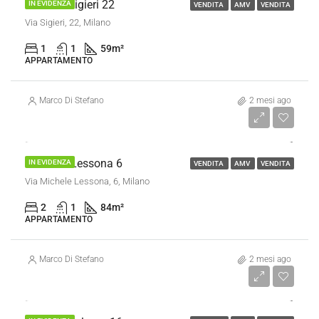
Bilocale Sigieri 22
IN EVIDENZA
VENDITA
AMV
VENDITA
Via Sigieri, 22, Milano
1
1
59
m²
APPARTAMENTO
Marco Di Stefano
2 mesi ago
€ 250.000
Trilocale Lessona 6
IN EVIDENZA
VENDITA
AMV
VENDITA
Via Michele Lessona, 6, Milano
2
1
84
m²
APPARTAMENTO
Marco Di Stefano
2 mesi ago
€ 320.000