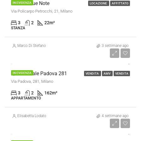
Stanza Blue Note
IN EVIDENZA
LOCAZIONE
AFFITTATO
Via Policarpo Petrocchi, 21, Milano
3
2
22
m²
STANZA
Marco Di Stefano
3 settimane ago
€ 499.000
Quadrilocale Padova 281
IN EVIDENZA
VENDITA
AMV
VENDITA
Via Padova, 281, Milano
3
2
162
m²
APPARTAMENTO
Elisabetta Lodato
4 settimane ago
€ 320.000