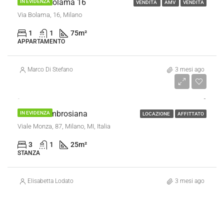
Bilocale Bolama 16
IN EVIDENZA
VENDITA
AMV
VENDITA
Via Bolama, 16, Milano
1
1
75
m²
APPARTAMENTO
Marco Di Stefano
3 mesi ago
€ 500/al mese
Stanza Ambrosiana
IN EVIDENZA
LOCAZIONE
AFFITTATO
Viale Monza, 87, Milano, MI, Italia
3
1
25
m²
STANZA
Elisabetta Lodato
3 mesi ago