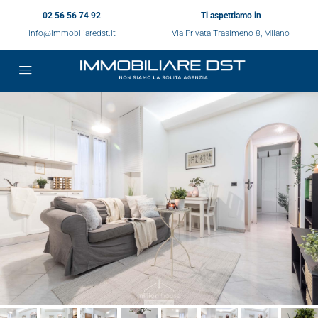
02 56 56 74 92
Ti aspettiamo in
info@immobiliaredst.it
Via Privata Trasimeno 8, Milano