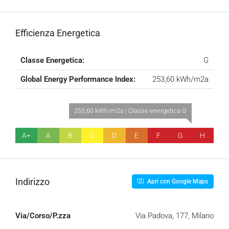
Efficienza Energetica
Classe Energetica:
G
Global Energy Performance Index:
253,60 kWh/m2a
253,60 kWh/m2a | Classe energetica G
A+
A
B
C
D
E
F
G
H
Indirizzo
Apri con Google Maps
Via/Corso/P.zza
Via Padova, 177, Milano