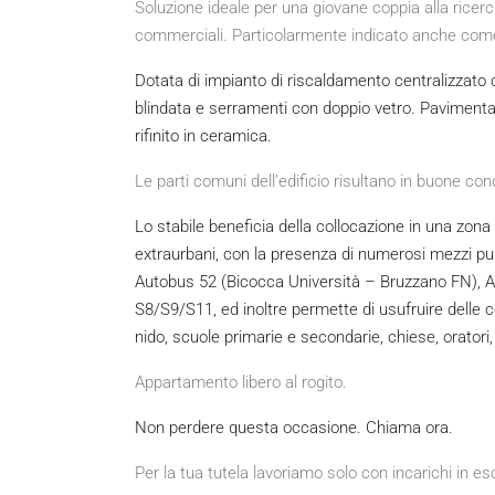
Soluzione ideale per una giovane coppia alla ricerc
commerciali. Particolarmente indicato anche come
Dotata di impianto di riscaldamento centralizzato 
blindata e serramenti con doppio vetro. Paviment
rifinito in ceramica.
Le parti comuni dell’edificio risultano in buone cond
Lo stabile beneficia della collocazione in una zona
extraurbani, con la presenza di numerosi mezzi pubb
Autobus 52 (Bicocca Università – Bruzzano FN), 
S8/S9/S11, ed inoltre permette di usufruire delle co
nido, scuole primarie e secondarie, chiese, orator
Appartamento libero al rogito.
Non perdere questa occasione. Chiama ora.
Per la tua tutela lavoriamo solo con incarichi in es