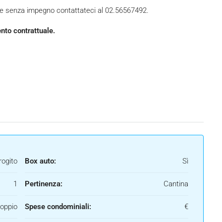
ile senza impegno contattateci al 02.56567492.
ento contrattuale.
rogito
Box auto:
Sì
1
Pertinenza:
Cantina
oppio
Spese condominiali:
€