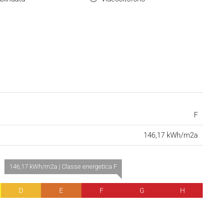
F
146,17 kWh/m2a
146,17 kWh/m2a | Classe energetica F
D
E
F
G
H