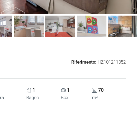
Riferimento:
HZ101211352
1
1
70
ra
Bagno
Box
m²