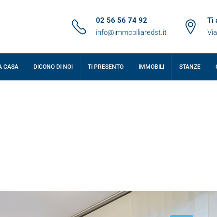
02 56 56 74 92
Ti
info@immobiliaredst.it
Via
A CASA
DICONO DI NOI
TI PRESENTO
IMMOBILI
STANZE