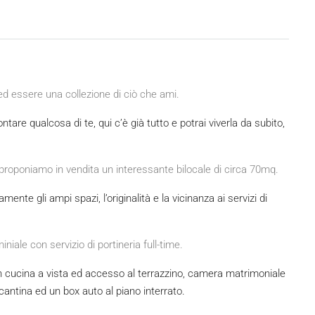
ed essere una collezione di ciò che ami.
tare qualcosa di te, qui c’è già tutto e potrai viverla da subito,
 proponiamo in vendita un interessante bilocale di circa 70mq.
nte gli ampi spazi, l’originalità e la vicinanza ai servizi di
iale con servizio di portineria full-time.
cucina a vista ed accesso al terrazzino, camera matrimoniale
cantina ed un box auto al piano interrato.