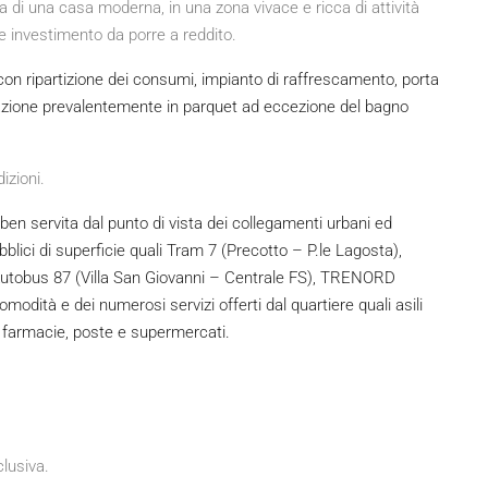
a di una casa moderna, in una zona vivace e ricca di attività
 investimento da porre a reddito.
con ripartizione dei consumi, impianto di raffrescamento, porta
azione prevalentemente in parquet ad eccezione del bagno
izioni.
 ben servita dal punto di vista dei collegamenti urbani ed
lici di superficie quali Tram 7 (Precotto – P.le Lagosta),
Autobus 87 (Villa San Giovanni – Centrale FS), TRENORD
modità e dei numerosi servizi offerti dal quartiere quali asili
i, farmacie, poste e supermercati.
clusiva.