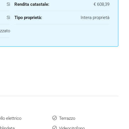
Sì
Rendita catastale:
€ 608,39
Sì
Tipo proprietà:
Intera proprietà
izzato
lo elettrico
Terrazzo
blindata
Videocitofono