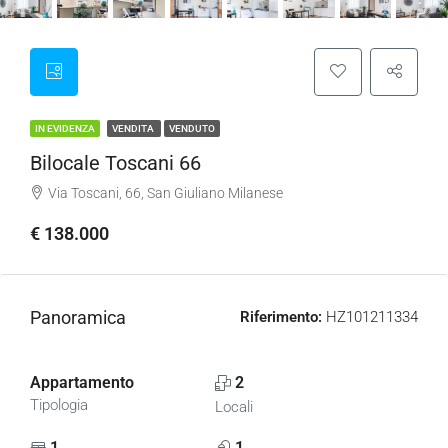
IN EVIDENZA
VENDITA
VENDUTO
Bilocale Toscani 66
Via Toscani, 66, San Giuliano Milanese
€ 138.000
Panoramica
Riferimento:
HZ101211334
Appartamento
2
Tipologia
Locali
1
1