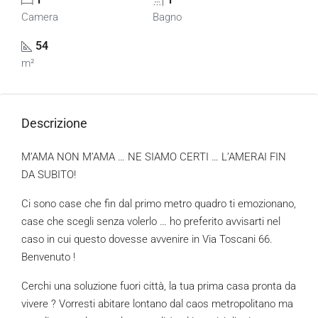
Camera
Bagno
54
m²
Descrizione
M’AMA NON M’AMA … NE SIAMO CERTI … L’AMERAI FIN
DA SUBITO!
Ci sono case che fin dal primo metro quadro ti emozionano,
case che scegli senza volerlo … ho preferito avvisarti nel
caso in cui questo dovesse avvenire in Via Toscani 66.
Benvenuto !
Cerchi una soluzione fuori città, la tua prima casa pronta da
vivere ? Vorresti abitare lontano dal caos metropolitano ma