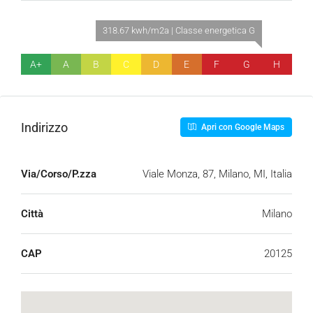
318.67 kwh/m2a | Classe energetica G
A+
A
B
C
D
E
F
G
H
Indirizzo
Apri con Google Maps
Via/Corso/P.zza
Viale Monza, 87, Milano, MI, Italia
Città
Milano
CAP
20125