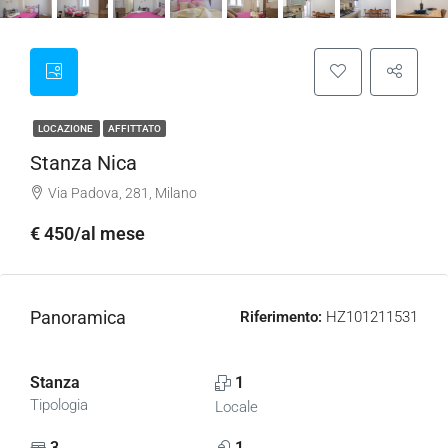
LOCAZIONE
AFFITTATO
Stanza Nica
Via Padova, 281, Milano
€ 450/al mese
Panoramica
Riferimento:
HZ101211531
Stanza
1
Tipologia
Locale
3
1