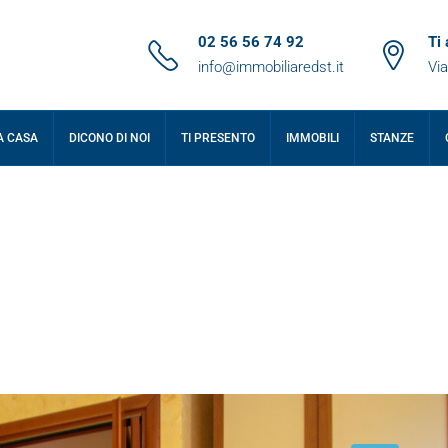
02 56 56 74 92
Ti
info@immobiliaredst.it
Via
A CASA
DICONO DI NOI
TI PRESENTO
IMMOBILI
STANZE