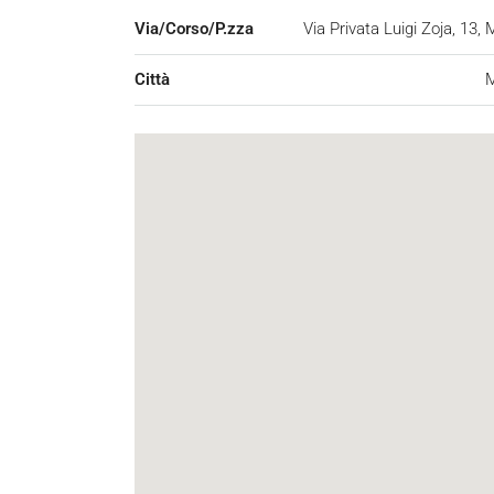
Via/Corso/P.zza
Via Privata Luigi Zoja, 13, 
Città
M