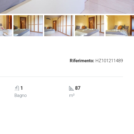
Riferimento:
HZ101211489
1
87
Bagno
m²