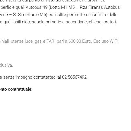
 ben servita dal punto di vista dei collegamenti urbani ed
superficie quali Autobus 49 (Lotto M1 M5 – P.za Tirana), Autobus
ne – S. Siro Stadio M5) ed inoltre permette di usufruire delle
 quali asili nido, scuole primarie e secondarie, chiese, oratori,
ali, utenze luce, gas e TARI pari a 600,00 Euro. Escluso WiFi.
clusiva.
ile senza impegno contattateci al 02.56567492.
ento contrattuale.