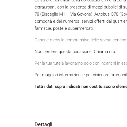
Lo stabile beneficia della collocazione in una zona
extraurbani, con la presenza di mezzi pubblici di 
78 (Bisceglie M1 – Via Govone), Autobus Q78 (Govo
comodità e dei numerosi servizi offerti dal quartiere
farmacie, poste e supermercati.
Canone mensile comprensivo delle spese condomini
Non perdere questa occasione. Chiama ora.
Per la tua tutela lavoriamo solo con incarichi in es
Per maggiori informazioni e per visionare l’immob
Tutti i dati sopra indicati non costituiscono elem
Dettagli