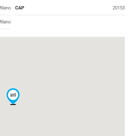
Milano
CAP
20153
ilano