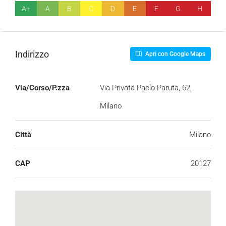
A+
A
B
C
D
E
F
G
H
Indirizzo
Apri con Google Maps
Via/Corso/P.zza
Via Privata Paolo Paruta, 62,
Milano
Città
Milano
CAP
20127