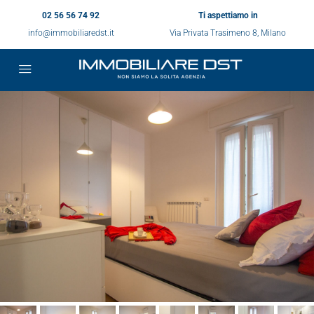
02 56 56 74 92
Ti aspettiamo in
info@immobiliaredst.it
Via Privata Trasimeno 8, Milano