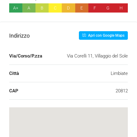
A+
A
B
C
D
E
F
G
H
Indirizzo
Apri con Google Maps
Via/Corso/P.zza
Via Corelli 11, Villaggio del Sole
Città
Limbiate
CAP
20812