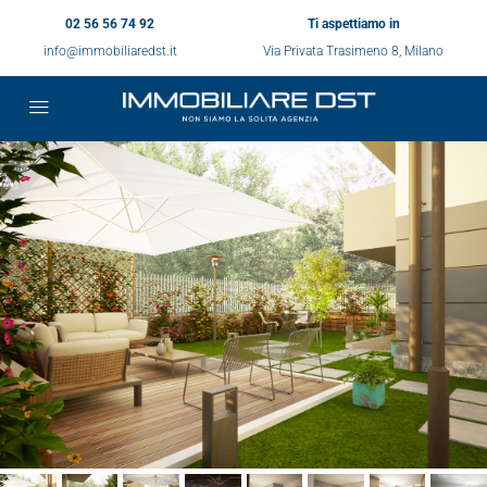
02 56 56 74 92
Ti aspettiamo in
info@immobiliaredst.it
Via Privata Trasimeno 8, Milano