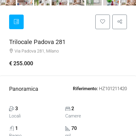
Trilocale Padova 281
Via Padova 281, Milano
€ 255.000
Panoramica
Riferimento:
HZ101211420
3
2
Locali
Camere
1
70
Bagno
m²