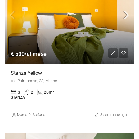
€ 500/al mese
Stanza Yellow
Via Palmanova, 38, Milano
3
2
20
m²
STANZA
Marco Di Stefano
3 settimane ago