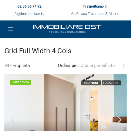
02 56 56 74 92
Ti aspettiamo in
info@immobiliaredst.it
Via Privata Trasimeno 8, Milano
Grid Full Width 4 Cols
347 Proprietà
Ordina per:
Ordine predefinito
IN EVIDENZA
LOCAZIONE
LOCAZIONE