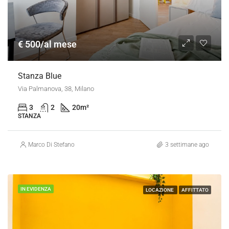
€ 500/al mese
Stanza Blue
Via Palmanova, 38, Milano
3
2
20
m²
STANZA
Marco Di Stefano
3 settimane ago
IN EVIDENZA
LOCAZIONE
AFFITTATO