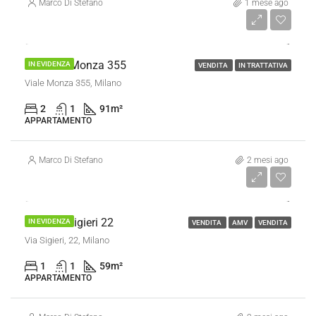
Marco Di Stefano
1 mese ago
€ 319.000
Trilocale Monza 355
IN EVIDENZA
VENDITA
IN TRATTATIVA
Viale Monza 355, Milano
2
1
91
m²
APPARTAMENTO
Marco Di Stefano
2 mesi ago
€ 460.000
Bilocale Sigieri 22
IN EVIDENZA
VENDITA
AMV
VENDITA
Via Sigieri, 22, Milano
1
1
59
m²
APPARTAMENTO