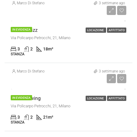
Marco Di Stefano
3 settimane ago
€ 450/al mese
Stanza Jazz
IN EVIDENZA
LOCAZIONE
AFFITTATO
Via Policarpo Petrocchi, 21, Milano
3
2
18
m²
STANZA
Marco Di Stefano
3 settimane ago
€ 450/al mese
Stanza Swing
IN EVIDENZA
LOCAZIONE
AFFITTATO
Via Policarpo Petrocchi, 21, Milano
3
2
21
m²
STANZA