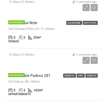
Marco Di Stefano
3 settimane ago
€ 450/al mese
Stanza Blue Note
IN EVIDENZA
LOCAZIONE
AFFITTATO
Via Policarpo Petrocchi, 21, Milano
3
2
22
m²
STANZA
Marco Di Stefano
3 settimane ago
€ 499.000
Quadrilocale Padova 281
IN EVIDENZA
VENDITA
AMV
VENDITA
Via Padova, 281, Milano
3
2
162
m²
APPARTAMENTO