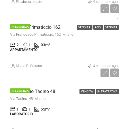
Elisabetta Lodato
4 settimane ago
€ 320.000
Trilocale Primaticcio 162
IN EVIDENZA
VENDITA
AMV
VENDITA
Via Francesco Primaticcio, 162, Milano
2
1
93
m²
APPARTAMENTO
Marco Di Stefano
4 settimane ago
€ 235.000
Laboratorio Tadino 48
IN EVIDENZA
VENDITA
IN TRATTATIVA
Via Tadino, 48, Milano
1
1
55
m²
LABORATORIO