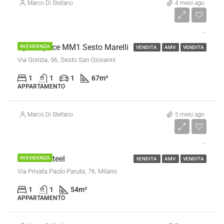
Marco Di Stefano
4 mesi ago
€ 150.000
Open Space MM1 Sesto Marelli
IN EVIDENZA
VENDITA
AMV
VENDITA
Via Gorizia, 56, Sesto San Giovanni
1
1
1
67
m²
APPARTAMENTO
Marco Di Stefano
5 mesi ago
€ 175.000
Bilocale Steel
IN EVIDENZA
VENDITA
AMV
VENDITA
Via Privata Paolo Paruta, 76, Milano
1
1
54
m²
APPARTAMENTO