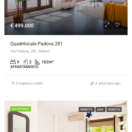
€ 499.000
Quadrilocale Padova 281
Via Padova, 281, Milano
3
2
162
m²
APPARTAMENTO
Elisabetta Lodato
4 settimane ago
IN EVIDENZA
VENDITA
AMV
VENDITA