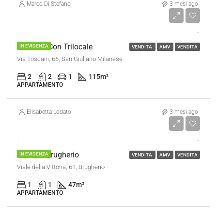
Marco Di Stefano
3 mesi ago
€ 310.000
Giardino Con Trilocale
IN EVIDENZA
VENDITA
AMV
VENDITA
Via Toscani, 66, San Giuliano Milanese
2
2
1
115
m²
APPARTAMENTO
Elisabetta Lodato
3 mesi ago
€ 104.000
Bilocale Brugherio
IN EVIDENZA
VENDITA
AMV
VENDITA
Viale della Vittoria, 61, Brugherio
1
1
47
m²
APPARTAMENTO