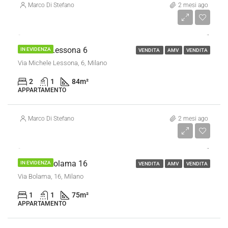
Marco Di Stefano
2 mesi ago
€ 250.000
Trilocale Lessona 6
IN EVIDENZA
VENDITA
AMV
VENDITA
Via Michele Lessona, 6, Milano
2
1
84
m²
APPARTAMENTO
Marco Di Stefano
2 mesi ago
€ 320.000
Bilocale Bolama 16
IN EVIDENZA
VENDITA
AMV
VENDITA
Via Bolama, 16, Milano
1
1
75
m²
APPARTAMENTO