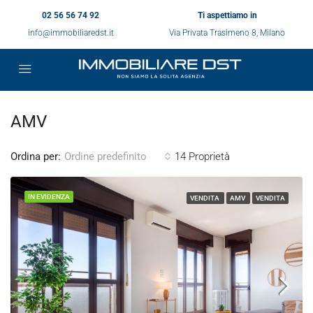
02 56 56 74 92
Ti aspettiamo in
info@immobiliaredst.it
Via Privata Trasimeno 8, Milano
AMV
Ordina per:
14 Proprietà
Ordine predefinito
IN EVIDENZA
VENDITA
AMV
VENDITA