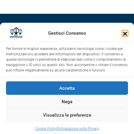
Facebook
Google+
LinkedIn
Instagram
Gestisci Consenso
Youtube
Per fornire le migliori esperienze, utilizziamo tecnologie come i cookie per
memorizzare e/o accedere alle informazioni del dispositivo. Il consenso a
queste tecnologie ci permetterà di elaborare dati come il comportamento di
navigazione o ID unici su questo sito. Non acconsentire o ritirare il consenso
può influire negativamente su alcune caratteristiche e funzioni.
Accetta
Nega
Visualizza le preferenze
© Immobiliare Dst © 2021 - All rights reserved -
Cookie Policy (UE)
|
Privacy Policy
Marco Di Stefano
Cookie Policy
Dichiarazione sulla Privacy