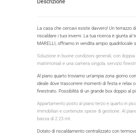
Descrizione
La casa che cercavi esiste davvero! Un terrazzo da
riscaldare i tuoi inverni. La tua ricerca è giunta 
MARELLI, offriamo in vendita ampio quadrilocale su
Soluzione in buone condizioni generali, con doppi
matrimoniali e una camera singola, servizio finestr
Al piano quarto troviamo un’ampia zona giorno con
ideale dove trascorrere momenti di festa e relax co
finestrato. Possibilità di un grande box doppio al pi
Appartamento posto al piano terzo e quarto in pic
immobiliari e contenute spese di gestione. Al pia
bassa di 2.23 mt.
Dotato di riscaldamento centralizzato con termova