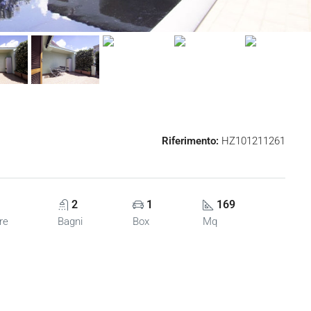
Riferimento:
HZ101211261
2
1
169
re
Bagni
Box
Mq