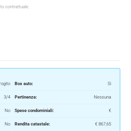
nto contrattuale.
rogito
Box auto:
Sì
3/4
Pertinenza:
Nessuna
No
Spese condominiali:
€
No
Rendita catastale:
€ 867,65