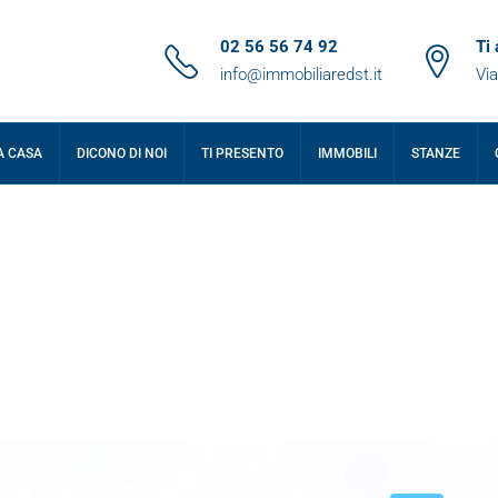
02 56 56 74 92
Ti
info@immobiliaredst.it
Via
A CASA
DICONO DI NOI
TI PRESENTO
IMMOBILI
STANZE