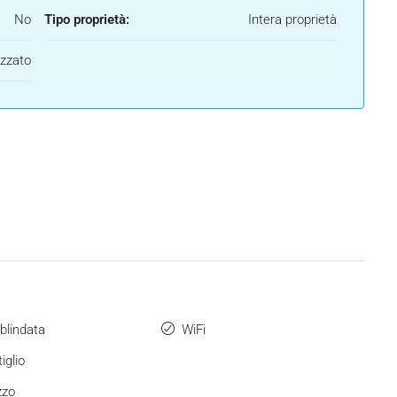
No
Tipo proprietà:
Intera proprietà
izzato
blindata
WiFi
iglio
zzo