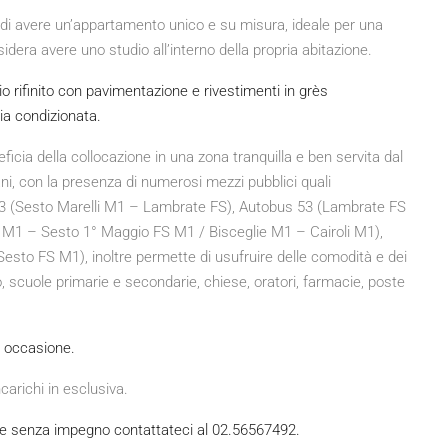
di avere un’appartamento unico e su misura, ideale per una
dera avere uno studio all’interno della propria abitazione.
 rifinito con pavimentazione e rivestimenti in grès
ia condizionata.
eficia della collocazione in una zona tranquilla e ben servita dal
ni, con la presenza di numerosi mezzi pubblici quali
53 (Sesto Marelli M1 – Lambrate FS), Autobus 53 (Lambrate FS
M1 – Sesto 1° Maggio FS M1 / Bisceglie M1 – Cairoli M1),
esto FS M1), inoltre permette di usufruire delle comodità e dei
do, scuole primarie e secondarie, chiese, oratori, farmacie, poste
a occasione.
carichi in esclusiva.
ile senza impegno contattateci al 02.56567492.