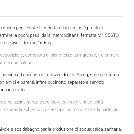
 sogno per l’estate ti aspetta ed il camino è pronto a
al termine, a pochi passi dalla metropolitana, fermata M1 SESTO
 due livelli di circa 169mq.
a esposizione, composta al piano terzo da ingresso, tre camere
ato e due balconi.
 camino ed accesso al terrazzo di oltre 35mq, spazio esterno
n amici e parenti, infine cucinotto separato e servizio
ano interrato.
cola palazzina senza ascensore con sole cinque unità
no mansarda abbiamo un altezza al colmo di 3mt e la parte più
lvole e scaldabagno per la produzione di acqua calda sanitaria.