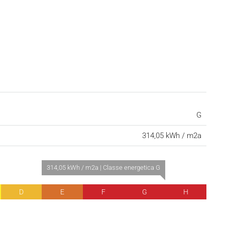
G
314,05 kWh / m2a
314,05 kWh / m2a | Classe energetica G
D
E
F
G
H