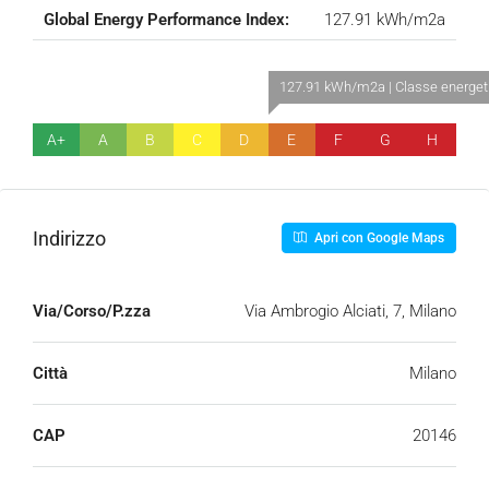
Global Energy Performance Index:
127.91 kWh/m2a
127.91 kWh/m2a | Classe energet
A+
A
B
C
D
E
F
G
H
Indirizzo
Apri con Google Maps
Via/Corso/P.zza
Via Ambrogio Alciati, 7, Milano
Città
Milano
CAP
20146