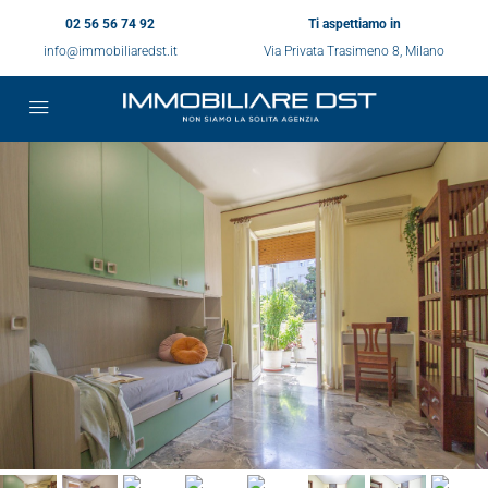
02 56 56 74 92
Ti aspettiamo in
info@immobiliaredst.it
Via Privata Trasimeno 8, Milano