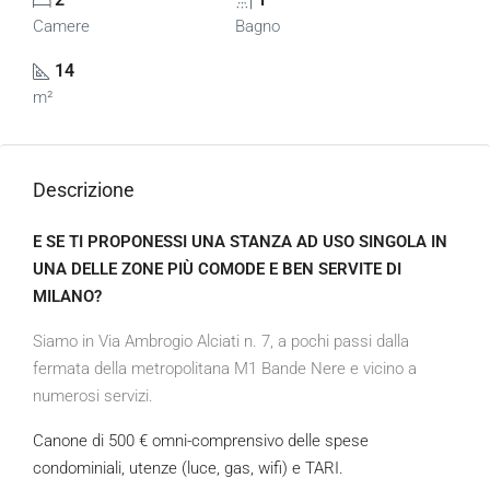
Camere
Bagno
14
m²
Descrizione
E SE TI PROPONESSI UNA STANZA AD USO SINGOLA IN
UNA DELLE ZONE PIÙ COMODE E BEN SERVITE DI
MILANO?
Siamo in Via Ambrogio Alciati n. 7, a pochi passi dalla
fermata della metropolitana M1 Bande Nere e vicino a
numerosi servizi.
Canone di 500 € omni-comprensivo delle spese
condominiali, utenze (luce, gas, wifi) e TARI.