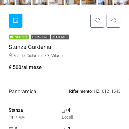
IN EVIDENZA
LOCAZIONE
AFFITTATO
Stanza Gardenia
Via dei Ciclamini, 39, Milano
€ 500/al mese
Panoramica
Riferimento:
HZ101211543
Stanza
4
Tipologia
Locali
3
2