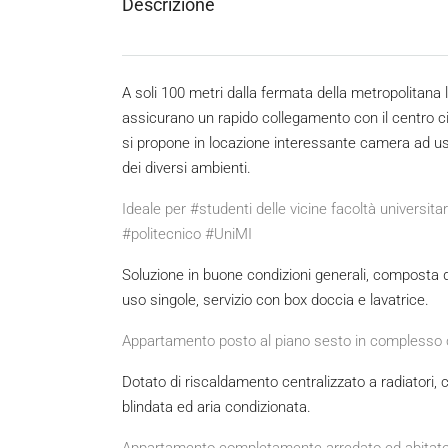
Descrizione
A soli 100 metri dalla fermata della metropolitana 
assicurano un rapido collegamento con il centro citt
si propone in locazione interessante camera ad uso s
dei diversi ambienti.
Ideale per #studenti delle vicine facoltà universita
#politecnico #UniMI
Soluzione in buone condizioni generali, composta d
uso singole, servizio con box doccia e lavatrice.
Appartamento posto al piano sesto in complesso co
Dotato di riscaldamento centralizzato a radiatori, c
blindata ed aria condizionata.