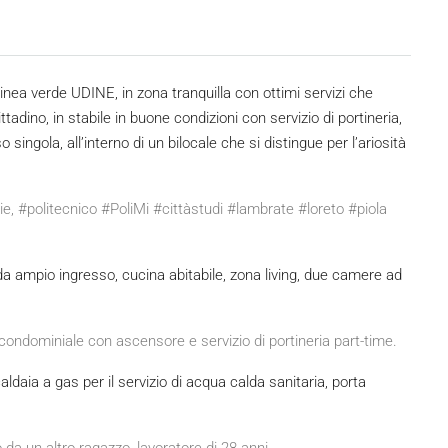
linea verde UDINE, in zona tranquilla con ottimi servizi che
adino, in stabile in buone condizioni con servizio di portineria,
ingola, all’interno di un bilocale che si distingue per l’ariosità
rie, #politecnico #PoliMi #cittàstudi #lambrate #loreto #piola
a ampio ingresso, cucina abitabile, zona living, due camere ad
ndominiale con ascensore e servizio di portineria part-time.
aldaia a gas per il servizio di acqua calda sanitaria, porta