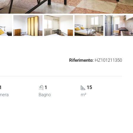
Riferimento:
HZ101211350
1
1
15
mera
Bagno
m²