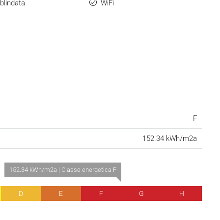
blindata
WiFi
F
152.34 kWh/m2a
152.34 kWh/m2a | Classe energetica F
D
E
F
G
H