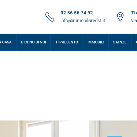
02 56 56 74 92
Ti
info@immobiliaredst.it
Via
A CASA
DICONO DI NOI
TI PRESENTO
IMMOBILI
STANZE