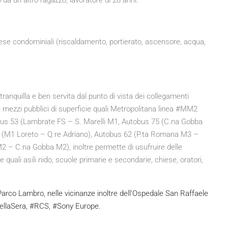
 un altro ragazzo, lavoratore di 28 anni.
se condominiali (riscaldamento, portierato, ascensore, acqua,
tranquilla e ben servita dal punto di vista dei collegamenti
 mezzi pubblici di superficie quali Metropolitana linea #MM2
s 53 (Lambrate FS – S. Marelli M1, Autobus 75 (C.na Gobba
56 (M1 Loreto – Q.re Adriano), Autobus 62 (P.ta Romana M3 –
 – C.na Gobba M2), inoltre permette di usufruire delle
 quali asili nido, scuole primarie e secondarie, chiese, oratori,
arco Lambro, nelle vicinanze inoltre dell’Ospedale San Raffaele
edellaSera, #RCS, #Sony Europe.