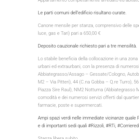
Appartamento completamente arredato ed abitato da
Le parti comuni dell’edificio risultano curate.
Canone mensile per stanza, comprensivo delle spe
luce, gas e Tari) pari a 650,00 €
Deposito cauzionale richiesto pari a tre mensilità.
Lo stabile beneficia della collocazione in una zona 
urbani ed extraurbani, con la presenza di numerosi
Abbiategrasso/Assago – Gessate/Cologno, Autobu
M2 – Via Pitteri), 44 (C.na Gobba – Q.re Turro), 
Piazza Sire Raul), NM2 Notturna (Abbiategrasso M2
comodità e dei numerosi servizi offerti dal quartiere
farmacie, poste e supermercati.
Ampi spazi verdi nelle immediate vicinanze quale P
e di importanti sedi quali #Rizzoli, #RTi, #Corrier
Stanza libera subito.