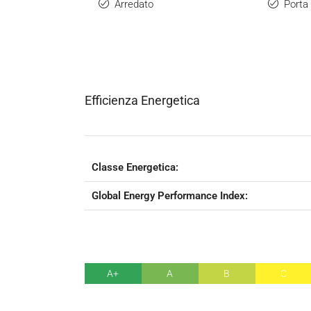
Arredato
Porta 
Efficienza Energetica
Classe Energetica:
Global Energy Performance Index:
A+
A
B
C