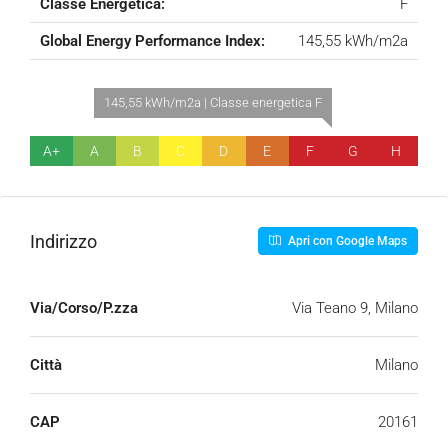
Classe Energetica:
F
Global Energy Performance Index:
145,55 kWh/m2a
145,55 kWh/m2a | Classe energetica F
A+
A
B
C
D
E
F
G
H
Indirizzo
Apri con Google Maps
Via/Corso/P.zza
Via Teano 9, Milano
Città
Milano
CAP
20161